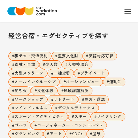
経営合宿・エグゼクティブ
を探す
#
駅チカ・交通便利
#
重要文化財
#
英語対応可能
#
森林・自然
#
少人数
#
大規模収容
#
大型スクリーン
#
一棟貸切
#
プライベート
#
オールインクルーシブ
#
オーシャンビュー
#
運動会
#
焚き火
#
文化体験
#
地域課題解決
#
ワークショップ
#
リトリート
#
ヨガ・瞑想
#
マインドフルネス
#
デジタルデトックス
#
スポーツ・アクティビティ
#
スキー
#
サイクリング
#
ゴルフ
#
コーディネーター・コンシェルジュ
#
グランピング
#
アート
#
SDGs
#
温泉