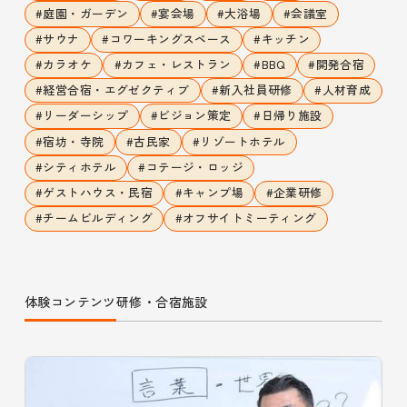
#
庭園・ガーデン
#
宴会場
#
大浴場
#
会議室
#
サウナ
#
コワーキングスペース
#
キッチン
#
カラオケ
#
カフェ・レストラン
#
BBQ
#
開発合宿
#
経営合宿・エグゼクティブ
#
新入社員研修
#
人材育成
#
リーダーシップ
#
ビジョン策定
#
日帰り施設
#
宿坊・寺院
#
古民家
#
リゾートホテル
#
シティホテル
#
コテージ・ロッジ
#
ゲストハウス・民宿
#
キャンプ場
#
企業研修
#
チームビルディング
#
オフサイトミーティング
体験コンテンツ
研修・合宿施設