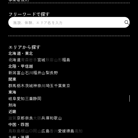
フリーワードで探す
エリアから探す
北海道・東北
北海道
青森
岩手
宮城
秋田
山形
福島
北陸・甲信越
新潟
富山
石川
福井
山梨
長野
関東
群馬
栃木
茨城
神奈川
埼玉
千葉
東京
東海
岐阜
愛知
三重
静岡
熱海
近畿
滋賀
京都
奈良
大阪
兵庫
和歌山
中国・四国
鳥取
島根
山口
岡山
広島
香川
愛媛
徳島
高知
九州・沖縄