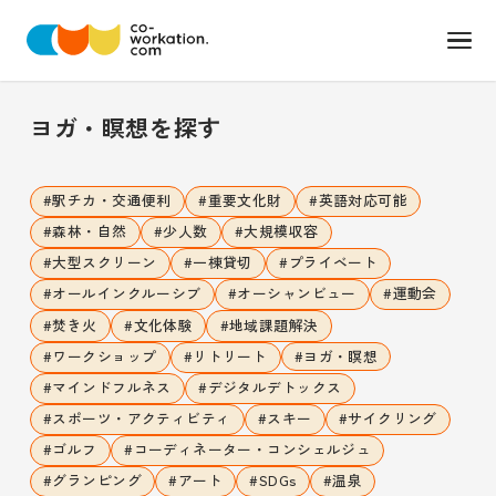
ヨガ・瞑想
を探す
#
駅チカ・交通便利
#
重要文化財
#
英語対応可能
#
森林・自然
#
少人数
#
大規模収容
#
大型スクリーン
#
一棟貸切
#
プライベート
#
オールインクルーシブ
#
オーシャンビュー
#
運動会
#
焚き火
#
文化体験
#
地域課題解決
#
ワークショップ
#
リトリート
#
ヨガ・瞑想
#
マインドフルネス
#
デジタルデトックス
#
スポーツ・アクティビティ
#
スキー
#
サイクリング
#
ゴルフ
#
コーディネーター・コンシェルジュ
#
グランピング
#
アート
#
SDGs
#
温泉