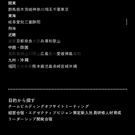
関東
群馬
栃木
茨城
神奈川
埼玉
千葉
東京
東海
岐阜
愛知
三重
静岡
熱海
近畿
滋賀
京都
奈良
大阪
兵庫
和歌山
中国・四国
鳥取
島根
山口
岡山
広島
香川
愛媛
徳島
高知
九州・沖縄
福岡
大分
佐賀
熊本
鹿児島
長崎
宮崎
沖縄
目的から探す
チームビルディング
オフサイトミーティング
経営合宿・エグゼクティブ
ビジョン策定
新入社員研修
人材育成
リーダーシップ
開発合宿