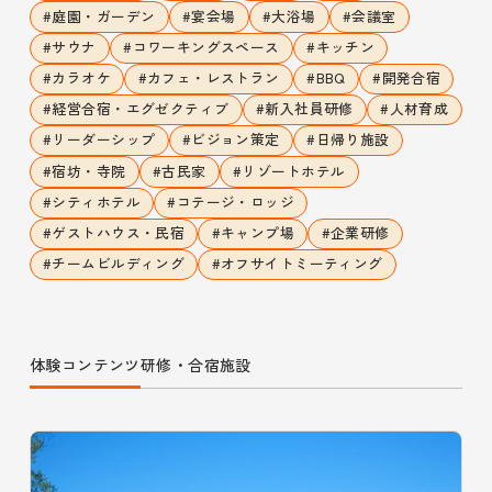
#
庭園・ガーデン
#
宴会場
#
大浴場
#
会議室
#
サウナ
#
コワーキングスペース
#
キッチン
#
カラオケ
#
カフェ・レストラン
#
BBQ
#
開発合宿
#
経営合宿・エグゼクティブ
#
新入社員研修
#
人材育成
#
リーダーシップ
#
ビジョン策定
#
日帰り施設
#
宿坊・寺院
#
古民家
#
リゾートホテル
#
シティホテル
#
コテージ・ロッジ
#
ゲストハウス・民宿
#
キャンプ場
#
企業研修
#
チームビルディング
#
オフサイトミーティング
体験コンテンツ
研修・合宿施設