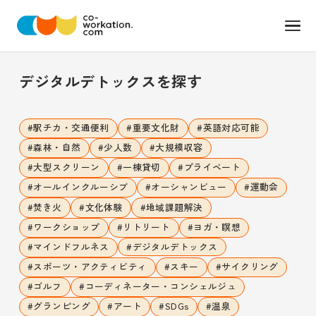
デジタルデトックス
を探す
#
駅チカ・交通便利
#
重要文化財
#
英語対応可能
#
森林・自然
#
少人数
#
大規模収容
#
大型スクリーン
#
一棟貸切
#
プライベート
#
オールインクルーシブ
#
オーシャンビュー
#
運動会
#
焚き火
#
文化体験
#
地域課題解決
#
ワークショップ
#
リトリート
#
ヨガ・瞑想
#
マインドフルネス
#
デジタルデトックス
#
スポーツ・アクティビティ
#
スキー
#
サイクリング
#
ゴルフ
#
コーディネーター・コンシェルジュ
#
グランピング
#
アート
#
SDGs
#
温泉