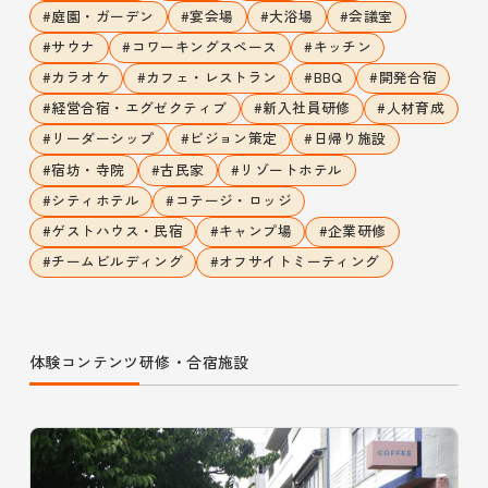
#
庭園・ガーデン
#
宴会場
#
大浴場
#
会議室
#
サウナ
#
コワーキングスペース
#
キッチン
#
カラオケ
#
カフェ・レストラン
#
BBQ
#
開発合宿
#
経営合宿・エグゼクティブ
#
新入社員研修
#
人材育成
#
リーダーシップ
#
ビジョン策定
#
日帰り施設
#
宿坊・寺院
#
古民家
#
リゾートホテル
#
シティホテル
#
コテージ・ロッジ
#
ゲストハウス・民宿
#
キャンプ場
#
企業研修
#
チームビルディング
#
オフサイトミーティング
体験コンテンツ
研修・合宿施設