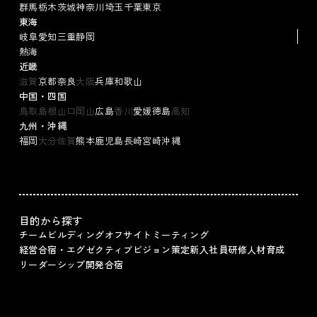
群馬
栃木
茨城
神奈川
埼玉
千葉
東京
東海
岐阜
愛知
三重
静岡
熱海
近畿
滋賀
京都
奈良
大阪
兵庫
和歌山
中国・四国
鳥取
島根
山口
岡山
広島
香川
愛媛
徳島
高知
九州・沖縄
福岡
大分
佐賀
熊本
鹿児島
長崎
宮崎
沖縄
目的から探す
チームビルディング
オフサイトミーティング
経営合宿・エグゼクティブ
ビジョン策定
新入社員研修
人材育成
リーダーシップ
開発合宿