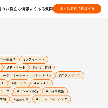
宿のお役立ち情報
よくある質問
まずは無料で相談する
#
#
一棟貸切
プライベート
#
#
リトリート
ヨガ・瞑想
#
コーディネーター・コンシェルジュ
グランピング
#
#
ース
キッチン
カラオケ
#
#
シップ
ビジョン策定
日帰り施設
#
#
プ場
企業研修
チームビルディング