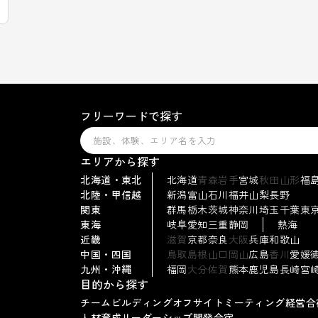
フリーワードで探す
エリアから探す
北海道・東北
北海道
青森
岩手
宮城
秋田
山形
福
北陸・甲信越
新潟
富山
石川
福井
山梨
長野
関東
群馬
栃木
茨城
神奈川
埼玉
千葉
東
東海
岐阜
愛知
三重
静岡
熱海
近畿
滋賀
京都
奈良
大阪
兵庫
和歌山
中国・四国
鳥取
島根
山口
岡山
広島
香川
愛媛
九州・沖縄
福岡
大分
佐賀
熊本
鹿児島
長崎
宮
目的から探す
チームビルディング
オフサイトミーティング
経営合
人材育成
リーダーシップ
開発合宿