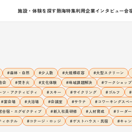
施設・体験を探す
熱海特集
利用企業インタビュー
合
#
#
#
#
森林・自然
少人数
大規模収容
大型スクリーン
#
#
#
#
動会
焚き火
文化体験
地域課題解決
ワークショップ
#
#
#
#
ーツ・アクティビティ
スキー
サイクリング
ゴルフ
#
#
#
#
#
宴会場
大浴場
会議室
サウナ
コワーキングスペ
#
#
#
営合宿・エグゼクティブ
新入社員研修
人材育成
リーダー
#
#
#
ティホテル
コテージ・ロッジ
ゲストハウス・民宿
キャン