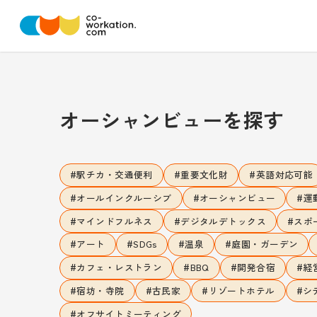
オーシャンビュー
を探す
#
#
#
駅チカ・交通便利
重要文化財
英語対応可能
#
#
#
オールインクルーシブ
オーシャンビュー
運
#
#
#
マインドフルネス
デジタルデトックス
スポ
#
#
#
#
アート
SDGs
温泉
庭園・ガーデン
#
#
#
#
カフェ・レストラン
BBQ
開発合宿
経
#
#
#
#
宿坊・寺院
古民家
リゾートホテル
シ
#
オフサイトミーティング