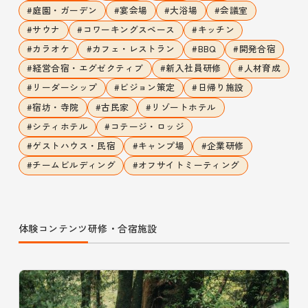
#
庭園・ガーデン
#
宴会場
#
大浴場
#
会議室
#
サウナ
#
コワーキングスペース
#
キッチン
#
カラオケ
#
カフェ・レストラン
#
BBQ
#
開発合宿
#
経営合宿・エグゼクティブ
#
新入社員研修
#
人材育成
#
リーダーシップ
#
ビジョン策定
#
日帰り施設
#
宿坊・寺院
#
古民家
#
リゾートホテル
#
シティホテル
#
コテージ・ロッジ
#
ゲストハウス・民宿
#
キャンプ場
#
企業研修
#
チームビルディング
#
オフサイトミーティング
体験コンテンツ
研修・合宿施設