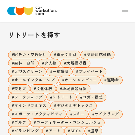
リトリート
を探す
#
駅チカ・交通便利
#
重要文化財
#
英語対応可能
#
森林・自然
#
少人数
#
大規模収容
#
大型スクリーン
#
一棟貸切
#
プライベート
#
オールインクルーシブ
#
オーシャンビュー
#
運動会
#
焚き火
#
文化体験
#
地域課題解決
#
ワークショップ
#
リトリート
#
ヨガ・瞑想
#
マインドフルネス
#
デジタルデトックス
#
スポーツ・アクティビティ
#
スキー
#
サイクリング
#
ゴルフ
#
コーディネーター・コンシェルジュ
#
グランピング
#
アート
#
SDGs
#
温泉