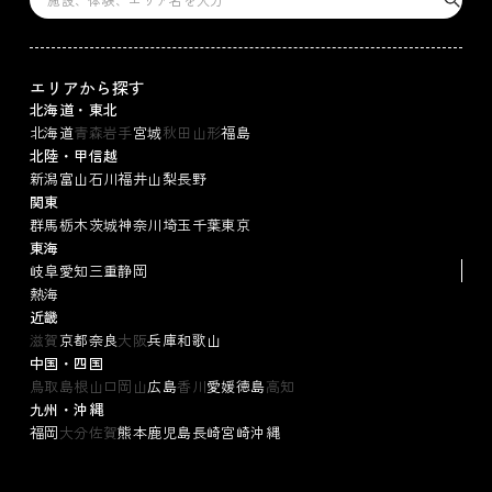
エリアから探す
北海道・東北
北海道
青森
岩手
宮城
秋田
山形
福島
北陸・甲信越
新潟
富山
石川
福井
山梨
長野
関東
群馬
栃木
茨城
神奈川
埼玉
千葉
東京
東海
岐阜
愛知
三重
静岡
熱海
近畿
滋賀
京都
奈良
大阪
兵庫
和歌山
中国・四国
鳥取
島根
山口
岡山
広島
香川
愛媛
徳島
高知
九州・沖縄
福岡
大分
佐賀
熊本
鹿児島
長崎
宮崎
沖縄