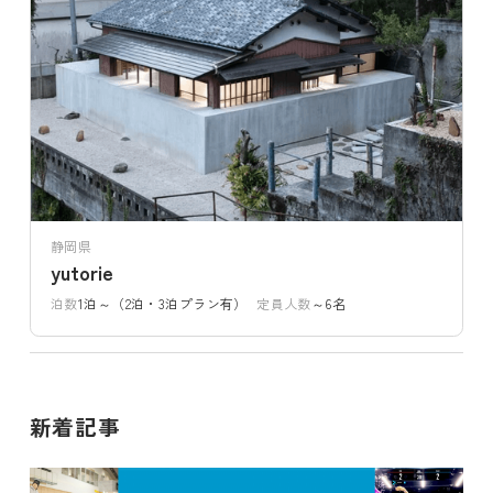
静岡県
yutorie
泊数
1泊～（2泊・3泊プラン有）
定員人数
～6名
新着記事