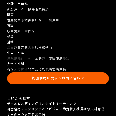
北陸・甲信越
新潟
富山
石川
福井
山梨
長野
関東
群馬
栃木
茨城
神奈川
埼玉
千葉
東京
東海
岐阜
愛知
三重
静岡
熱海
近畿
滋賀
京都
奈良
大阪
兵庫
和歌山
中国・四国
鳥取
島根
山口
岡山
広島
香川
愛媛
徳島
高知
九州・沖縄
福岡
大分
佐賀
熊本
鹿児島
長崎
宮崎
沖縄
施設利用に関するお問い合わせ
目的から探す
チームビルディング
オフサイトミーティング
経営合宿・エグゼクティブ
ビジョン策定
新入社員研修
人材育成
リーダーシップ
開発合宿