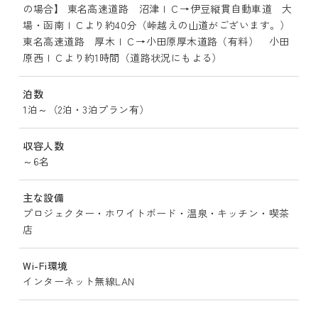
の場合】 東名高速道路 沼津ＩＣ→伊豆縦貫自動車道 大
場・函南ＩＣより約40分（峠越えの山道がございます。）
東名高速道路 厚木ＩＣ→小田原厚木道路（有料） 小田
原西ＩＣより約1時間（道路状況にもよる）
泊数
1泊～（2泊・3泊プラン有）
収容人数
～6名
主な設備
プロジェクター・ホワイトボード・温泉・キッチン・喫茶
店
Wi-Fi環境
インターネット無線LAN