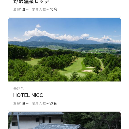
野沢温泉ロッヂ
泊数
1泊～
定員人数
～40名
長野県
HOTEL NICC
泊数
1泊～
定員人数
～39名