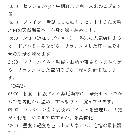
13:30 セッション②：中期経営計画・未来のビジョン
策
16:30 ブレイク：煮詰まった頭をリセットするため敷
地内の天然温泉へ。心身を深く緩めます。
18:30 夕食（追加オプション）：熱海の人気店による
オードブルを囲みながら、リラックスした雰囲気で本
音の対話を深めます。
21:00 フリータイム・就寝：お酒や夜食をつまみなが
ら、リラックスした空間でさらに深い対話を続けま
す。
〈DAY2〉
08:00 朝食：併設された薬膳喫茶の中華粥セットでか
らだを内側から温め、すっきりと目覚めさせます。
09:00 セッション③：前夜のアイデアを整理し、「誰
が・何を・いつまでにするか」を具体化
12:00 昼食：軽食を召し上がりながら、合宿の最終調