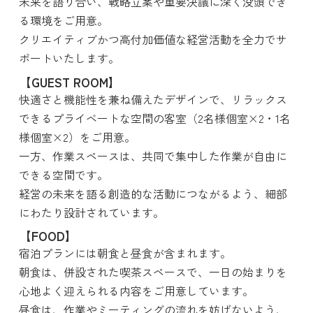
未来を語り合い、戦略立案や重要決議に深く没頭でき
る環境をご用意。
クリエイティブかつ高付加価値な経営活動を全力でサ
ポートいたします。
【GUEST ROOM】
快適さと機能性を兼ね備えたデザインで、リラックス
できるプライベートな空間の客室（2名様個室×2・1名
様個室×2）をご用意。
一方、作業スペースは、共同で集中した作業が自由に
できる空間です。
経営の未来を語る創造的な活動につながるよう、細部
にわたり設計されています。
【FOOD】
宿泊プランには朝食と昼食が含まれます。
朝食は、併設された喫茶スペースで、一日の始まりを
心地よく迎えられる内容をご用意しています。
昼食は、作業やミーティングの流れを妨げないよう、