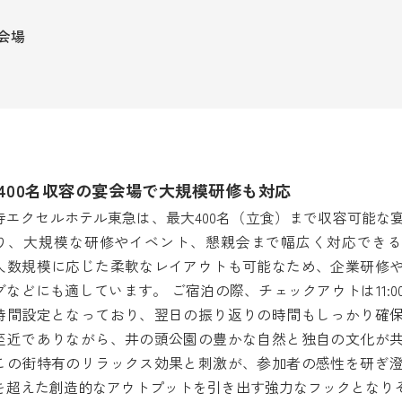
会場
400名収容の宴会場で大規模研修も対応
寺エクセルホテル東急は、最大400名（立食）まで収容可能な
り、大規模な研修やイベント、懇親会まで幅広く対応できる
人数規模に応じた柔軟なレイアウトも可能なため、企業研修
グなどにも適しています。 ご宿泊の際、チェックアウトは11:0
時間設定となっており、翌日の振り返りの時間もしっかり確
至近でありながら、井の頭公園の豊かな自然と独自の文化が
この街特有のリラックス効果と刺激が、参加者の感性を研ぎ
を超えた創造的なアウトプットを引き出す強力なフックとなり