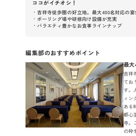
ココがイチオシ！
吉祥寺徒歩圏の好立地。最大400名対応の宴
・
ボーリング場や研修向け設備が充実
・
バラエティ豊かなお食事ラインナップ
・
編集部のおすすめポイント
最大
吉祥
てお
す。
ィン
ある
都心
寺。
の枠