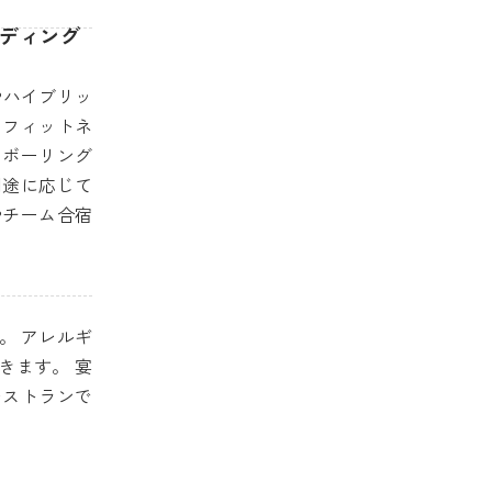
ルディング
やハイブリッ
、フィットネ
るボーリング
用途に応じて
やチーム合宿
。 アレルギ
きます。 宴
レストランで