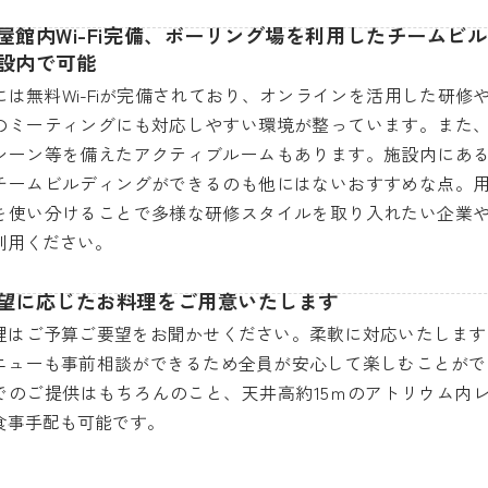
屋館内Wi-Fi完備、ボーリング場を利用したチームビ
設内で可能
には無料Wi-Fiが完備されており、オンラインを活用した研修
のミーティングにも対応しやすい環境が整っています。また
シーン等を備えたアクティブルームもあります。施設内にあ
チームビルディングができるのも他にはないおすすめな点。
を使い分けることで多様な研修スタイルを取り入れたい企業
利用ください。
望に応じたお料理をご用意いたします
理はご予算ご要望をお聞かせください。柔軟に対応いたします
ニューも事前相談ができるため全員が安心して楽しむことがで
でのご提供はもちろんのこと、天井高約15ｍのアトリウム内
食事手配も可能です。