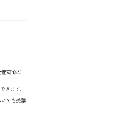
対面研修だ
ができます。
おいても受講