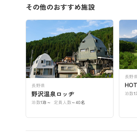
その他のおすすめ施設
長野
HOT
長野県
野沢温泉ロッヂ
泊数
泊数
1泊～
定員人数
～40名