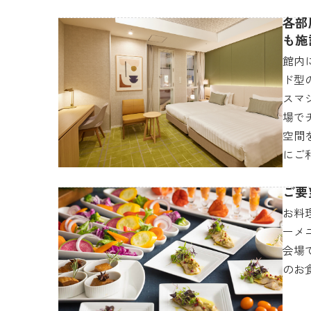
各部
も施
館内
ド型
スマ
場で
空間
にご
ご要
お料
ーメ
会場
のお