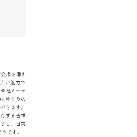
宴会場を備え
点が魅力で
や全社ミーテ
0とゆとりの
保できます。
共存する吉祥
澄まし、日常
そうです。