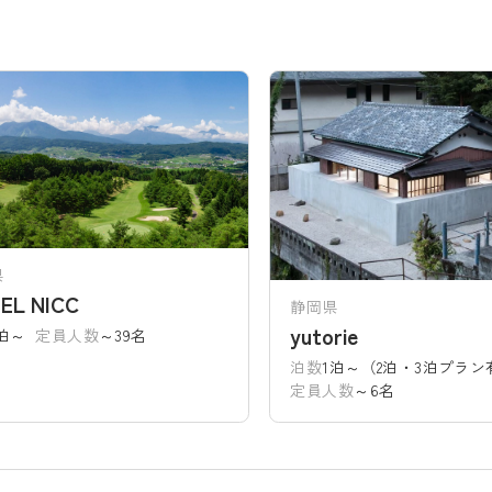
県
EL NICC
静岡県
yutorie
1泊～
定員人数
～39名
泊数
1泊～（2泊・3泊プラン
定員人数
～6名