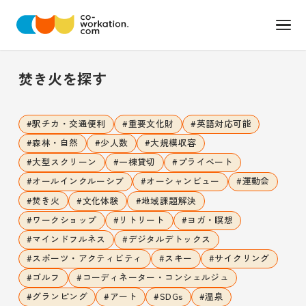
焚き火
を探す
#
駅チカ・交通便利
#
重要文化財
#
英語対応可能
#
森林・自然
#
少人数
#
大規模収容
#
大型スクリーン
#
一棟貸切
#
プライベート
#
オールインクルーシブ
#
オーシャンビュー
#
運動会
#
焚き火
#
文化体験
#
地域課題解決
#
ワークショップ
#
リトリート
#
ヨガ・瞑想
#
マインドフルネス
#
デジタルデトックス
#
スポーツ・アクティビティ
#
スキー
#
サイクリング
#
ゴルフ
#
コーディネーター・コンシェルジュ
#
グランピング
#
アート
#
SDGs
#
温泉