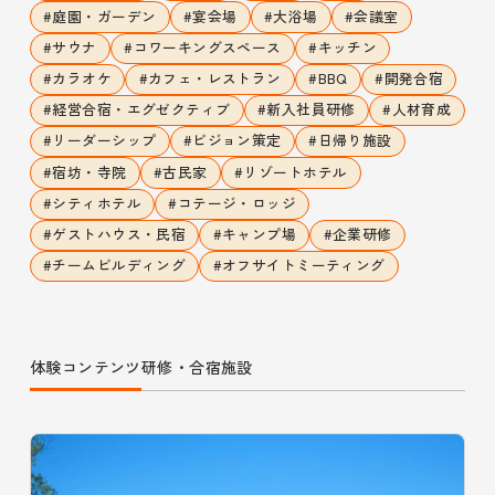
#
庭園・ガーデン
#
宴会場
#
大浴場
#
会議室
#
サウナ
#
コワーキングスペース
#
キッチン
#
カラオケ
#
カフェ・レストラン
#
BBQ
#
開発合宿
#
経営合宿・エグゼクティブ
#
新入社員研修
#
人材育成
#
リーダーシップ
#
ビジョン策定
#
日帰り施設
#
宿坊・寺院
#
古民家
#
リゾートホテル
#
シティホテル
#
コテージ・ロッジ
#
ゲストハウス・民宿
#
キャンプ場
#
企業研修
#
チームビルディング
#
オフサイトミーティング
体験コンテンツ
研修・合宿施設