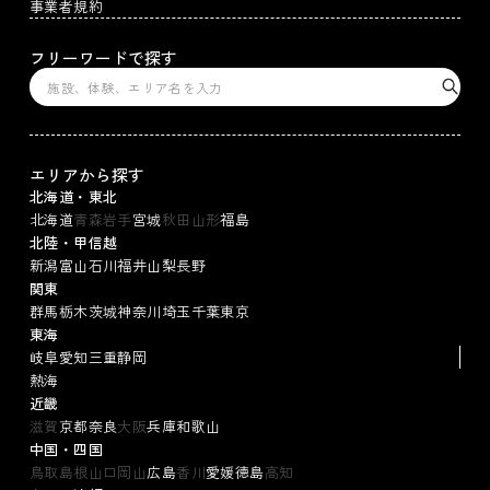
事業者規約
フリーワードで探す
エリアから探す
北海道・東北
北海道
青森
岩手
宮城
秋田
山形
福島
北陸・甲信越
新潟
富山
石川
福井
山梨
長野
関東
群馬
栃木
茨城
神奈川
埼玉
千葉
東京
東海
岐阜
愛知
三重
静岡
熱海
近畿
滋賀
京都
奈良
大阪
兵庫
和歌山
中国・四国
鳥取
島根
山口
岡山
広島
香川
愛媛
徳島
高知