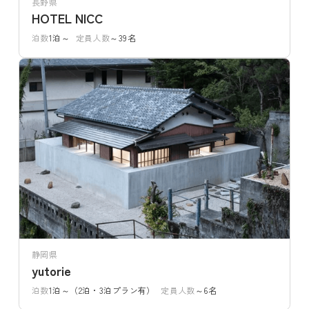
長野県
HOTEL NICC
泊数
1泊～
定員人数
～39名
静岡県
yutorie
泊数
1泊～（2泊・3泊プラン有）
定員人数
～6名