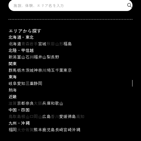
エリアから探す
北海道・東北
北海道
青森
岩手
宮城
秋田
山形
福島
北陸・甲信越
新潟
富山
石川
福井
山梨
長野
関東
群馬
栃木
茨城
神奈川
埼玉
千葉
東京
東海
岐阜
愛知
三重
静岡
熱海
近畿
滋賀
京都
奈良
大阪
兵庫
和歌山
中国・四国
鳥取
島根
山口
岡山
広島
香川
愛媛
徳島
高知
九州・沖縄
福岡
大分
佐賀
熊本
鹿児島
長崎
宮崎
沖縄