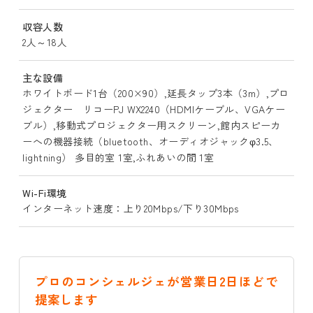
収容人数
2人～18人
主な設備
ホワイトボード1台（200×90）,延長タップ3本（3m）,プロ
ジェクター リコーPJ WX2240（HDMIケーブル、VGAケー
ブル）,移動式プロジェクター用スクリーン,館内スピーカ
ーへの機器接続（bluetooth、オーディオジャックφ3.5、
lightning） 多目的室 1室,ふれあいの間 1室
Wi-Fi環境
インターネット速度：上り20Mbps/下り30Mbps
プロのコンシェルジェが営業日2日ほどで
提案します