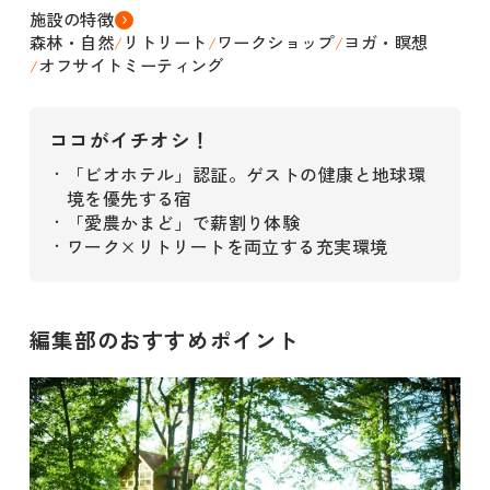
施設の特徴
森林・自然
リトリート
ワークショップ
ヨガ・瞑想
/
/
/
オフサイトミーティング
/
ココがイチオシ！
「ビオホテル」認証。ゲストの健康と地球環
・
境を優先する宿
「愛農かまど」で薪割り体験
・
ワーク×リトリートを両立する充実環境
・
編集部のおすすめポイント