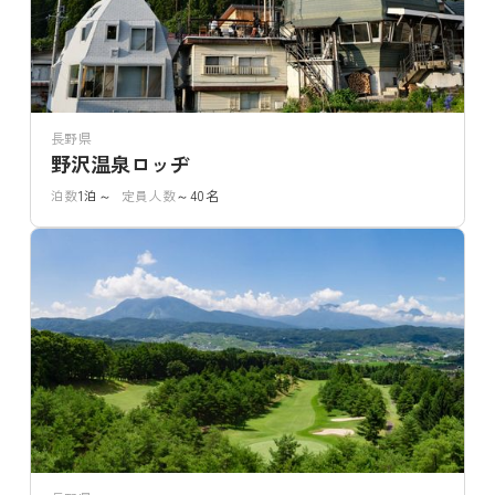
長野県
野沢温泉ロッヂ
泊数
1泊～
定員人数
～40名