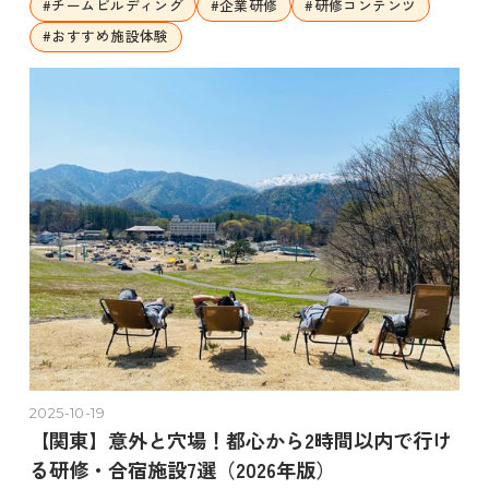
#
チームビルディング
#
企業研修
#
研修コンテンツ
#
おすすめ施設体験
2025-10-19
【関東】意外と穴場！都心から2時間以内で行け
る研修・合宿施設7選（2026年版）