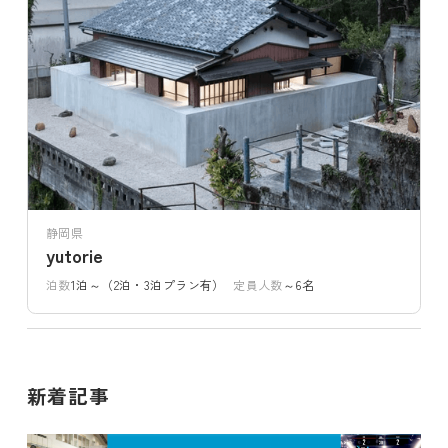
静岡県
yutorie
泊数
1泊～（2泊・3泊プラン有）
定員人数
～6名
新着記事