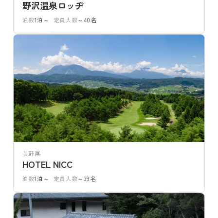
野沢温泉ロッヂ
泊数
1泊～
定員人数
～40名
長野県
HOTEL NICC
泊数
1泊～
定員人数
～39名