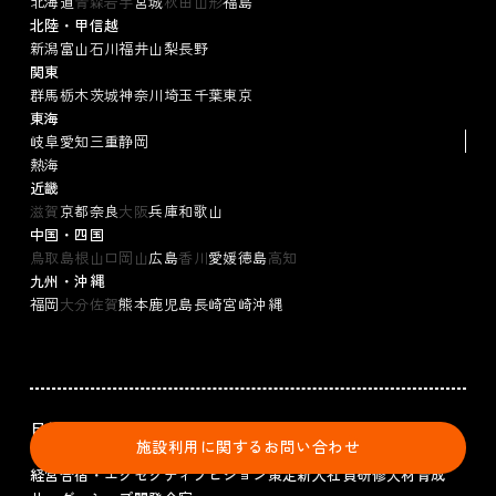
北海道
青森
岩手
宮城
秋田
山形
福島
北陸・甲信越
新潟
富山
石川
福井
山梨
長野
関東
群馬
栃木
茨城
神奈川
埼玉
千葉
東京
東海
岐阜
愛知
三重
静岡
熱海
近畿
滋賀
京都
奈良
大阪
兵庫
和歌山
中国・四国
鳥取
島根
山口
岡山
広島
香川
愛媛
徳島
高知
九州・沖縄
福岡
大分
佐賀
熊本
鹿児島
長崎
宮崎
沖縄
目的から探す
施設利用に関するお問い合わせ
チームビルディング
オフサイトミーティング
経営合宿・エグゼクティブ
ビジョン策定
新入社員研修
人材育成