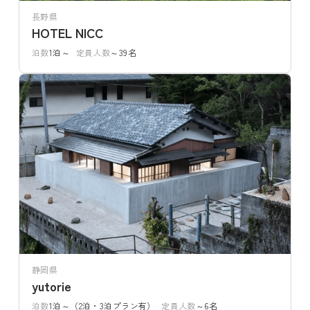
長野県
HOTEL NICC
泊数
1泊～
定員人数
～39名
静岡県
yutorie
泊数
1泊～（2泊・3泊プラン有）
定員人数
～6名