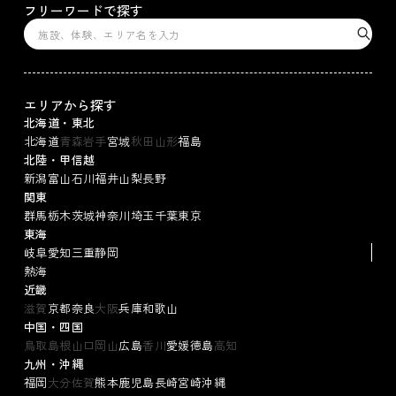
フリーワードで探す
エリアから探す
北海道・東北
北海道
青森
岩手
宮城
秋田
山形
福島
北陸・甲信越
新潟
富山
石川
福井
山梨
長野
関東
群馬
栃木
茨城
神奈川
埼玉
千葉
東京
東海
岐阜
愛知
三重
静岡
熱海
近畿
滋賀
京都
奈良
大阪
兵庫
和歌山
中国・四国
鳥取
島根
山口
岡山
広島
香川
愛媛
徳島
高知
九州・沖縄
福岡
大分
佐賀
熊本
鹿児島
長崎
宮崎
沖縄