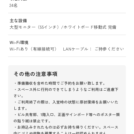
24名
主な設備
大型モニター（55インチ）/ホワイトボード移動式 完備
Wi-Fi環境
Wi-Fiあり（有線接続可） LANケーブル： ご持参ください
その他の注意事項
・準備撤収を含めた時間でご予約をお願い致します。
・スペース外に行列のできてしまうようなご利用はご遠慮下
さい。
・ご利用終了の際は、入室時の状態に原状復帰をお願いいた
します。
・ビル共有部、1階入口、正面サインボード等へのポスター類
の貼り紙は禁止です。
・お持込みされたものは必ずお持ち帰りください。スペース
内にゴミや荷物を残置することは一切認められません。