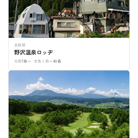
長野県
野沢温泉ロッヂ
泊数
1泊～
定員人数
～40名