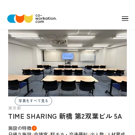
写真をすべて見る
東京都
TIME SHARING 新橋 第2双葉ビル 5A
施設の特徴
日帰り施設
会議室
駅チカ・交通便利
少人数
人材育成
/
/
/
/