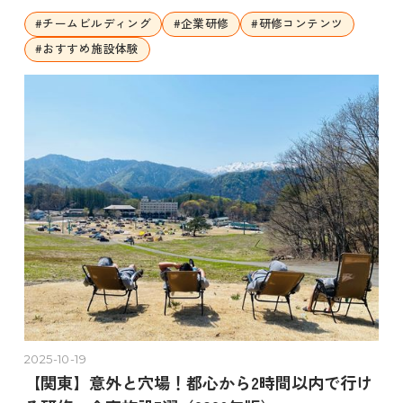
#
チームビルディング
#
企業研修
#
研修コンテンツ
#
おすすめ施設体験
2025-10-19
【関東】意外と穴場！都心から2時間以内で行け