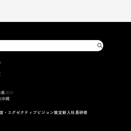
島
京
徳島
高知
崎
沖縄
宿・エグゼクティブ
ビジョン策定
新入社員研修