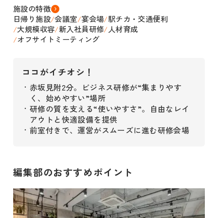
施設の特徴
日帰り施設
会議室
宴会場
駅チカ・交通便利
/
/
/
大規模収容
新入社員研修
人材育成
/
/
/
オフサイトミーティング
/
ココがイチオシ！
赤坂見附2分。ビジネス研修が“集まりやす
・
く、始めやすい”場所
研修の質を支える“使いやすさ”。自由なレイ
・
アウトと快適設備を提供
前室付きで、運営がスムーズに進む研修会場
・
編集部のおすすめポイント