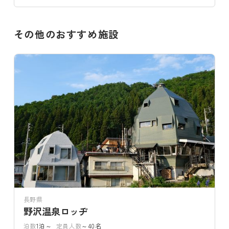
その他のおすすめ施設
長野県
野沢温泉ロッヂ
泊数
1泊～
定員人数
～40名