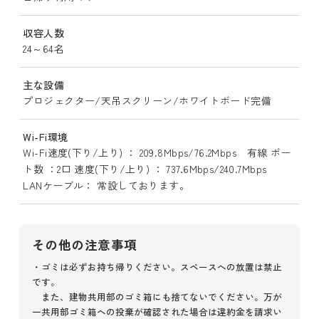
収容人数
24～64名
主な設備
プロジェクター/天吊スクリーン/ホワイトボード完備
Wi-Fi環境
Wi-Fi速度(下り/上り) ： 209.8Mbps/76.2Mbps 有線 ポー
ト数 ：2口 速度(下り/上り) ： 737.6Mbps/240.7Mbps
LANケーブル： 常設しております。
その他の注意事項
・ゴミは必ずお持ち帰りください。スペースへの放置は禁止
です。
また、建物共用部のゴミ箱にも捨てないでください。万が
一共用部ゴミ箱への投棄が確認された場合は違約金を請求い