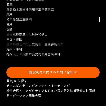
関東
群馬
栃木
茨城
神奈川
埼玉
千葉
東京
東海
岐阜
愛知
三重
静岡
熱海
近畿
滋賀
京都
奈良
大阪
兵庫
和歌山
中国・四国
鳥取
島根
山口
岡山
広島
香川
愛媛
徳島
高知
九州・沖縄
福岡
大分
佐賀
熊本
鹿児島
長崎
宮崎
沖縄
施設利用に関するお問い合わせ
目的から探す
チームビルディング
オフサイトミーティング
経営合宿・エグゼクティブ
ビジョン策定
新入社員研修
人材育成
リーダーシップ
開発合宿