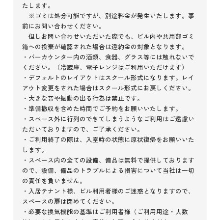
たします。
※ゴミは処分可能ですが、別途料金が発生いたします。事
前にお問い合わせください。
但しお問い合わせいただいた際でも、ビル内や共用部ゴミ
箱への投棄が確認された場合は違約金の対象となります。
・バーカウンター内の酒類、食器、グラス等には触れないで
ください。（冷蔵庫、電子レンジはご利用いただけます）
・デフォルトのレイアウトはスクール形式になります。レイ
アウト変更をされた場合はスクール形式にお戻しください。
・大きな音や振動の出る行為は禁止です。
・準備撤収を含めた時間でご予約をお願いいたします。
・スペース外に行列のできてしまうようなご利用はご遠慮い
ただいておりますので、ご了承ください。
・ご利用終了の際は、入室時の状態に原状復帰をお願いいた
します。
・スペース内の全ての設備、備品は無料で提供しております
ので、設備、備品のトラブルによる損害について当社は一切
の責任を負いません。
・入居テナント様、ビル利用者様のご迷惑となりますので、
スペースの扉は閉めてください。
・必要な換気機能の基準はご利用者様（ご利用用途・人数