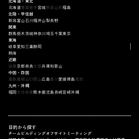
北海道・東北
北海道
青森
岩手
宮城
秋田
山形
福島
北陸・甲信越
新潟
富山
石川
福井
山梨
長野
関東
群馬
栃木
茨城
神奈川
埼玉
千葉
東京
東海
岐阜
愛知
三重
静岡
熱海
近畿
滋賀
京都
奈良
大阪
兵庫
和歌山
中国・四国
鳥取
島根
山口
岡山
広島
香川
愛媛
徳島
高知
九州・沖縄
福岡
大分
佐賀
熊本
鹿児島
長崎
宮崎
沖縄
目的から探す
チームビルディング
オフサイトミーティング