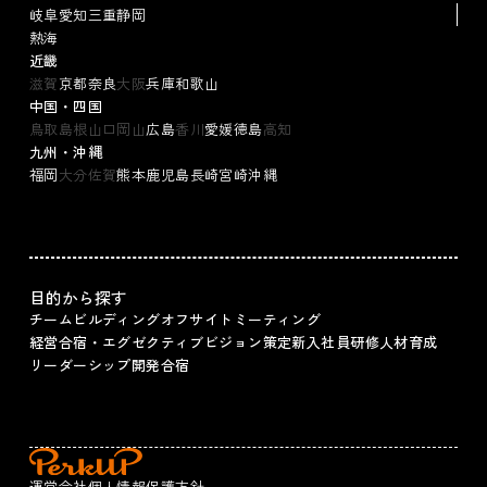
岐阜
愛知
三重
静岡
熱海
近畿
滋賀
京都
奈良
大阪
兵庫
和歌山
中国・四国
鳥取
島根
山口
岡山
広島
香川
愛媛
徳島
高知
九州・沖縄
福岡
大分
佐賀
熊本
鹿児島
長崎
宮崎
沖縄
目的から探す
チームビルディング
オフサイトミーティング
経営合宿・エグゼクティブ
ビジョン策定
新入社員研修
人材育成
リーダーシップ
開発合宿
運営会社
個人情報保護方針