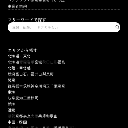
コンテンツ・体験事業者向けFAQ
事業者規約
フリーワードで探す
エリアから探す
北海道・東北
北海道
青森
岩手
宮城
秋田
山形
福島
北陸・甲信越
新潟
富山
石川
福井
山梨
長野
関東
群馬
栃木
茨城
神奈川
埼玉
千葉
東京
東海
岐阜
愛知
三重
静岡
熱海
近畿
滋賀
京都
奈良
大阪
兵庫
和歌山
中国・四国
鳥取
島根
山口
岡山
広島
香川
愛媛
徳島
高知