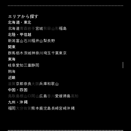
エリアから探す
北海道・東北
北海道
青森
岩手
宮城
秋田
山形
福島
北陸・甲信越
新潟
富山
石川
福井
山梨
長野
関東
群馬
栃木
茨城
神奈川
埼玉
千葉
東京
東海
岐阜
愛知
三重
静岡
熱海
近畿
滋賀
京都
奈良
大阪
兵庫
和歌山
中国・四国
鳥取
島根
山口
岡山
広島
香川
愛媛
徳島
高知
九州・沖縄
福岡
大分
佐賀
熊本
鹿児島
長崎
宮崎
沖縄