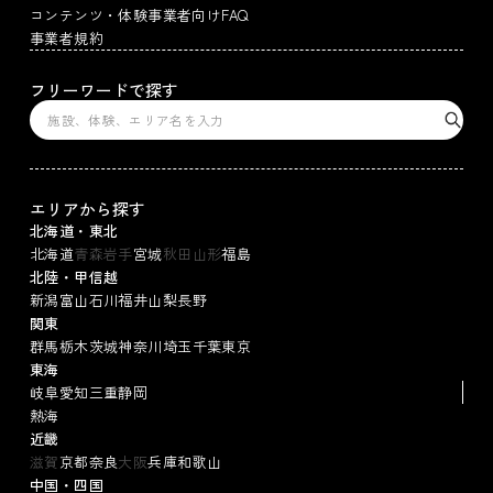
コンテンツ・体験事業者向けFAQ
事業者規約
フリーワードで探す
エリアから探す
北海道・東北
北海道
青森
岩手
宮城
秋田
山形
福島
北陸・甲信越
新潟
富山
石川
福井
山梨
長野
関東
群馬
栃木
茨城
神奈川
埼玉
千葉
東京
東海
岐阜
愛知
三重
静岡
熱海
近畿
滋賀
京都
奈良
大阪
兵庫
和歌山
中国・四国