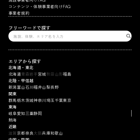
コンテンツ・体験事業者向けFAQ
事業者規約
フリーワードで探す
エリアから探す
北海道・東北
北海道
青森
岩手
宮城
秋田
山形
福島
北陸・甲信越
新潟
富山
石川
福井
山梨
長野
関東
群馬
栃木
茨城
神奈川
埼玉
千葉
東京
東海
岐阜
愛知
三重
静岡
熱海
近畿
滋賀
京都
奈良
大阪
兵庫
和歌山
中国・四国