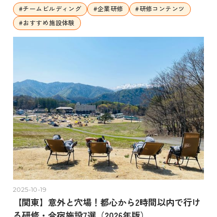
#
チームビルディング
#
企業研修
#
研修コンテンツ
#
おすすめ施設体験
2025-10-19
【関東】意外と穴場！都心から2時間以内で行け
る研修・合宿施設7選（2026年版）