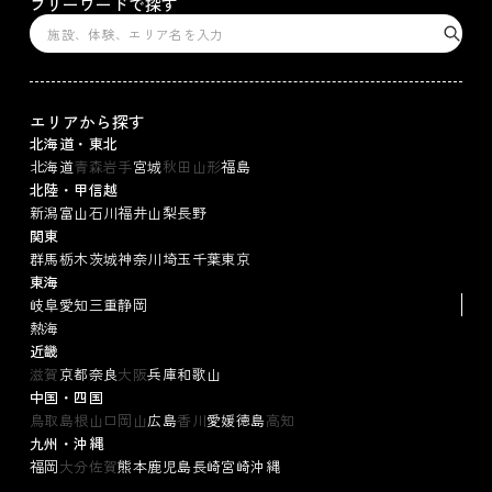
フリーワードで探す
エリアから探す
北海道・東北
北海道
青森
岩手
宮城
秋田
山形
福島
北陸・甲信越
新潟
富山
石川
福井
山梨
長野
関東
群馬
栃木
茨城
神奈川
埼玉
千葉
東京
東海
岐阜
愛知
三重
静岡
熱海
近畿
滋賀
京都
奈良
大阪
兵庫
和歌山
中国・四国
鳥取
島根
山口
岡山
広島
香川
愛媛
徳島
高知
九州・沖縄
福岡
大分
佐賀
熊本
鹿児島
長崎
宮崎
沖縄