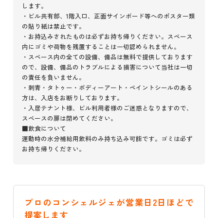
します。
・ビル共有部、1階入口、正面サインボード等へのポスター類
の貼り紙は禁止です。
・お持込みされたものは必ずお持ち帰りください。スペース
内にゴミや荷物を残置することは一切認められません。
・スペース内の全ての設備、備品は無料で提供しております
ので、設備、備品のトラブルによる損害について当社は一切
の責任を負いません。
・刺青・タトゥー・ボディーアート・ペイントシールのある
方は、入店をお断りしております。
・入居テナント様、ビル利用者様のご迷惑となりますので、
スペースの扉は閉めてください。
■飲食について
運動時の水分補給用飲料のみ持ち込み可能です。ゴミは必ず
お持ち帰りください。
プロのコンシェルジェが営業日2日ほどで
提案します