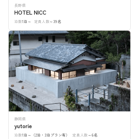
長野県
HOTEL NICC
泊数
1泊～
定員人数
～39名
静岡県
yutorie
泊数
1泊～（2泊・3泊プラン有）
定員人数
～6名