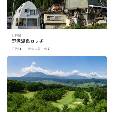
長野県
野沢温泉ロッヂ
泊数
1泊～
定員人数
～40名