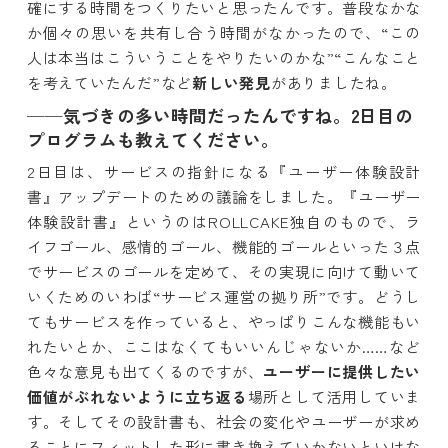
確にする時間をつくりたいと思ったんです。普段なかな
か個々の思いを共有し合う時間がなかったので、“この
人は本当はこういうことをやりたいのかな”“こんなこと
を考えていたんだ”など
新しい発見
がありましたね。
──気づきの多い時間だったんですね。2日目の
プログラムも教えてください。
2日目は、サービスの指針になる『ユーザー体験設計
書』アップデートのための議論をしました。『ユーザー
体験設計書』というのはROLLCAKE独自のもので、ラ
イフゴール、感情的ゴール、機能的ゴールといった３点
でサービスのゴールを定めて、その実現に向けて動いて
いくためのいわば“サービス運営の拠り所”です。どうし
てもサービスを作っていると、やっぱりこんな機能もい
れたいとか、ここはなくてもいいんじゃないか……など
色々な意見も出てくるのですが、
ユーザーに提供したい
価値がぶれないように立ち返る
場所として活用していま
す。そしてその設計書も、社会の変化やユーザーが求め
ることにフィットした形に書き換えていかないといけな