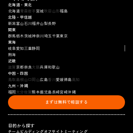
北海道・東北
北海道
青森
岩手
宮城
秋田
山形
福島
北陸・甲信越
新潟
富山
石川
福井
山梨
長野
関東
群馬
栃木
茨城
神奈川
埼玉
千葉
東京
東海
岐阜
愛知
三重
静岡
熱海
近畿
滋賀
京都
奈良
大阪
兵庫
和歌山
中国・四国
鳥取
島根
山口
岡山
広島
香川
愛媛
徳島
高知
九州・沖縄
福岡
大分
佐賀
熊本
鹿児島
長崎
宮崎
沖縄
まずは無料で相談する
目的から探す
チームビルディング
オフサイトミーティング