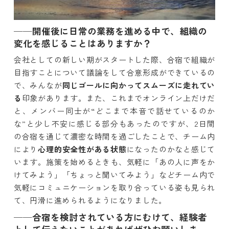
──開催後に日常の業務を進める中で、組織の
変化を感じることはありますか？
会社としての新しい期がスタートした際、合宿で組織が
目指すことについて議論をして合意形成ができているの
で、みんなが
同じゴールに向かってスムーズに走れてい
る
印象があります。また、これまでオンライン上だけだ
と、メンバー同士が“どこまで本音で話せているのか
な”と少し不安に感じる部分もあったのですが、2日間
の合宿を通じて濃密な時間を過ごしたことで、チーム内
により
心理的安全性がある状態
になったのかなと感じて
います。施策を始めるときも、気軽に「あの人に声をか
けてみよう」「ちょっと聞いてみよう」などチーム内で
気軽にコミュニケーションを取り合っている姿も見られ
て、円滑に進められるようになりました。
──合宿を検討されている方にむけて、経験者