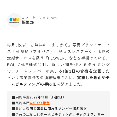
コワーケーション.com
編集部
毎月8枚ずっと無料の「ましかく」写真プリントサービ
ス『ALBUS（アルバス）』やロスレスブーケ・お花の
定期サービスを扱う『FLOWER』などを手掛けている、
ROLLCAKE株式会社。新しい期を迎えるタイミング
で、チームメンバーが集まる
1泊2日の合宿を企画
した
という事業責任者の須藤理恵さんに、
実施した理由やチ
ームビルディングの手応え
を聞きました。
■実施時期
2022年11月（1泊2日）
■実施場所
WeBase鎌倉
■参加人数
同じ事業に関わるメンバー15名ほど
■合宿の主な目的
チームビルディング、キックオフ、サー